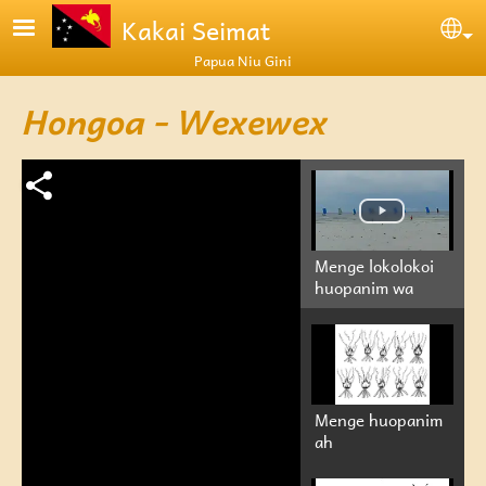
Skip to main content
Kakai Seimat
Se
Papua Niu Gini
Hongoa - Wexewex
Menge lokolokoi
huopanim wa
Menge huopanim
ah